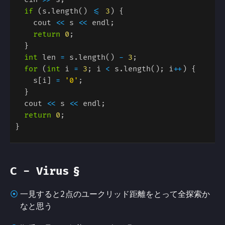
if 
(s.length() 
<= 
3
    cout 
<<
 s 
<<
return 
0
int
 len 
=
 s.length() 
- 
3
for 
(
int
 i 
= 
3
; i 
<
 s.length(); i
++
    s[i] 
= 
'0'
  cout 
<<
 s 
<<
return 
0
§
C - Virus
一見すると2点のユークリッド距離をとって全探索か
なと思う