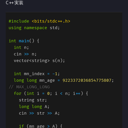
C++実装
#include 
using namespace
int 
main
int
  cin 
>>
int
 mn_index 
= -
1
long long
 mn_age 
= 
9223372036854775807
; 
for 
(
int
 i 
= 
0
; i 
<
 n; i
++
long long
    cin 
>>
 str 
>>
if 
(mn_age 
>