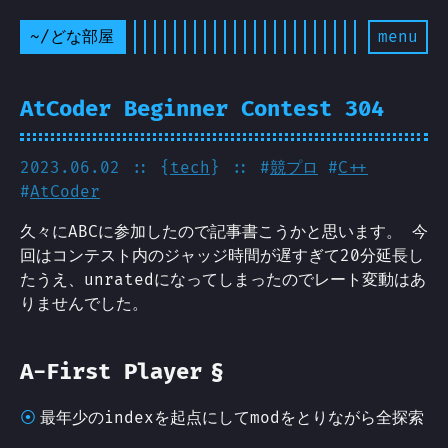
~/どな部屋
menu
AtCoder Beginner Contest 304
2023.06.02
:: {
tech
} :: #
競プロ
#
C++
#
AtCoder
久々にABCに参加したので記事書こうかと思います。 今
回はコンテスト内のジャッジ時間が遅すぎて20分延長し
たうえ、unratedになってしまったのでレート変動はあ
りませんでした。
§
A-First Player
最年少のindexを起点にしてmodをとりながら全探索