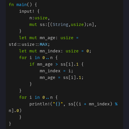
fn 
main
        n:
usize
mut
 ss:[(
String
,
usize
let mut
 mn_age: 
usize 
= 
std::usize::
MAX
let mut
 mn_index: 
usize 
= 
0
for
 i 
in 
0
..
if
 mn_age 
>
 ss[i].
1 
            mn_index 
=
            mn_age 
=
 ss[i].
1
for
 i 
in 
0
..
        println!(
"
{}
"
, ss[(i 
+
 mn_index) 
%
n].
0