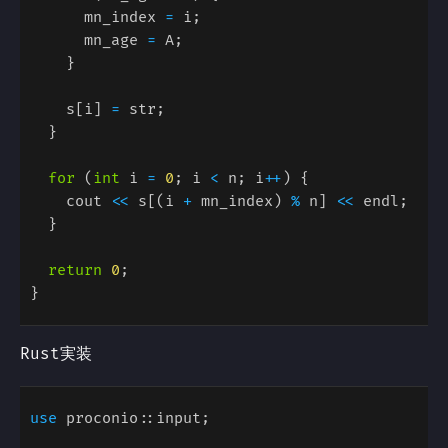
      mn_index 
=
      mn_age 
=
    s[i] 
=
for 
(
int
 i 
= 
0
; i 
<
 n; i
++
    cout 
<<
 s[(i 
+
 mn_index) 
%
 n] 
<<
return 
0
Rust実装
use 