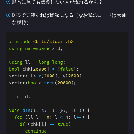
順番に見ても伝染しない人が現れるかも？
DFSで実装すれば簡潔になる（なお私のコードは素麺
な模様）
#include 
using namespace
using 
ll 
= 
long long
bool
 chk[
20000
] 
= 
{
false
vector<ll> 
x
(
2000
), y(
2000
vector<
bool
> 
seen
(
20000
void 
dfs
(ll 
x1
, ll 
y1
, ll 
i
for 
(ll l 
= 
0
; l 
<
 n; l
++
if 
(chk[l] 
== 
true
continue