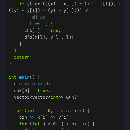
if 
((
sqrt
(((x1 
-
 x[l]) 
* 
(x1 
-
 x[l])) 
+ 
((y1 
-
 y[l]) 
* 
(y1 
-
 y[l]))) 
         d) 
        l 
!=
      chk[l] 
= 
true
return
int 
main
  cin 
>>
 n 
>>
  chk[
0
] 
= 
true
  vector<vector<
int
for 
(
int
 i 
= 
0
; i 
<
 n; i
++
    cin 
>>
 x[i] 
>>
for 
(
int
 j 
= 
0
; j 
<
 n; j
++