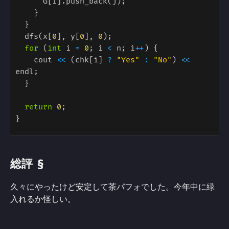
  dfs(x[
0
], y[
0
], 
0
for 
(
int
 i 
= 
0
; i 
<
 n; i
++
    cout 
<< 
(chk[i] 
? 
"Yes" 
: 
"No"
) 
<<
return 
0
§
総評
久々にやったけど安定して茶パフォでした。今年中に緑
入れるか怪しい。