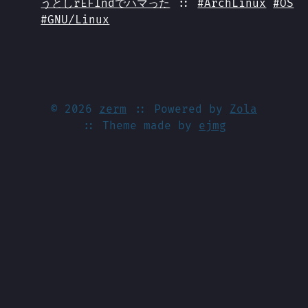
うとしrEFIndでハマった
::
#ArchLinux
#OS
#GNU/Linux
© 2026
zerm
:: Powered by
Zola
:: Theme made by
ejmg