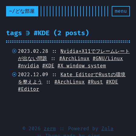
~/どな部屋
menu
tags ∋ #KDE (2 posts)
2023.02.28 ::
Nvidia+X11でフレームレート
が出ない問題
::
#ArchLinux
#GNU/Linux
#nvidia
#KDE
#X window system
2022.12.09 ::
Kate EditorでRustの環境
を整えよう
::
#ArchLinux
#Rust
#KDE
#Editor
© 2026
zerm
:: Powered by
Zola
:: Theme made by
ejmg