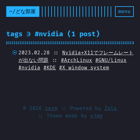
~/どな部屋
menu
tags ∋ #nvidia (1 post)
2023.02.28 ::
Nvidia+X11でフレームレート
が出ない問題
::
#ArchLinux
#GNU/Linux
#nvidia
#KDE
#X window system
© 2026
zerm
:: Powered by
Zola
:: Theme made by
ejmg