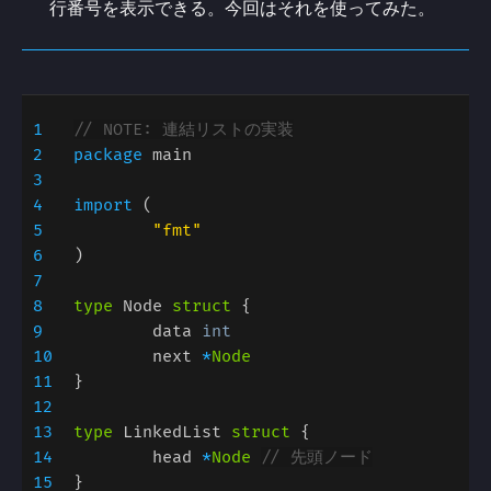
行番号を表示できる。今回はそれを使ってみた。
1
2
package 
3
4
import 
5
6
7
8
type 
Node 
struct 
9
	data 
10
	next 
*
11
12
13
type 
LinkedList 
struct 
14
	head 
*
Node 
15