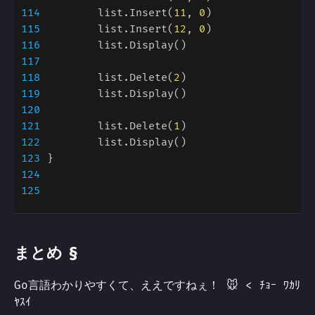
114
	list.Insert(
11
, 
0
115
	list.Insert(
12
, 
0
116
117
118
	list.Delete(
2
119
120
121
	list.Delete(
1
122
123
124
125
§
まとめ
Go言語わかりやすくて、ええですねぇ！ 🐭 < ﾁｮｰ ﾜｶﾘ
ﾔｽｲ