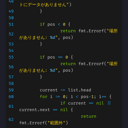
48
トにデータがありません"
49
50
51
if 
pos 
< 
0 
return 
fmt.Errorf(
"場所
52
がありません: 
%d
"
53
54
55
if 
pos 
== 
0 
return 
fmt.Errorf(
"場所
56
がありません: 
%d
"
57
58
59
	current 
:= 
60
for 
i 
:= 
0
; i 
< 
pos
-
1
; i
++ 
if 
current 
== 
nil 
|| 
61
current.next 
== 
nil 
return 
62
fmt.Errorf(
"範囲外"