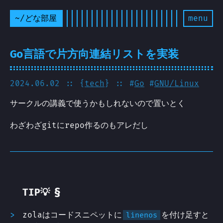
~/どな部屋
menu
Go言語で片方向連結リストを実装
2024.06.02
:: {
tech
} :: #
Go
#
GNU/Linux
サークルの講義で使うかもしれないので置いとく
わざわざgitにrepo作るのもアレだし
§
TIP💡
zolaはコードスニペットに
を付け足すと
linenos