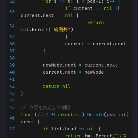
32
for 
i 
:= 
0
; i 
< 
pos
-
1
; i
++ 
if 
current 
== 
nil 
|| 
33
current.next 
== 
nil 
return 
34
fmt.Errorf(
"範囲外"
35
36
		current 
= 
37
38
39
	newNode.next 
= 
40
	current.next 
= 
41
42
43
44
45
func 
(
list 
*
LinkedList
) 
Delete
(
pos 
int
) 
46
error 
47
if 
list.head 
== 
nil 
return 
fmt.Errorf(
"リス