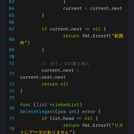
63
64
		current 
= 
65
66
67
if 
current.next 
== 
nil 
return 
fmt.Errorf(
"範囲
68
外"
69
70
71
	current.next 
= 
72
73
74
75
func 
(
list 
*
LinkedList
) 
76
DeleteElegant
(
pos 
int
) 
error 
77
if 
list.head 
== 
nil 
return 
fmt.Errorf(
"リス
78
トにデータがありません"