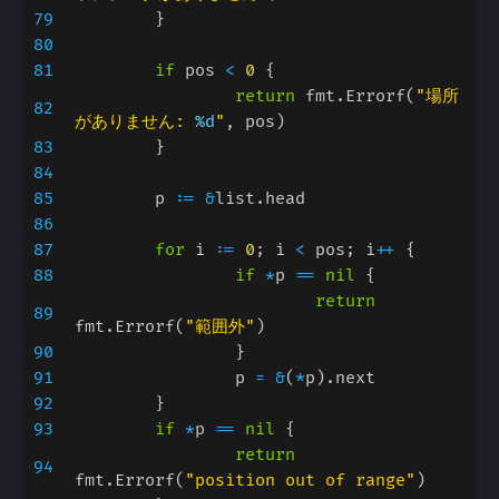
79
80
81
if 
pos 
< 
0 
return 
fmt.Errorf(
"場所
82
がありません: 
%d
"
83
84
85
	p 
:= &
86
87
for 
i 
:= 
0
; i 
< 
pos; i
++ 
88
if 
*
p 
== 
nil 
return 
89
fmt.Errorf(
"範囲外"
90
91
		p 
= &
(
*
92
93
if 
*
p 
== 
nil 
return 
94
fmt.Errorf(
"position out of range"