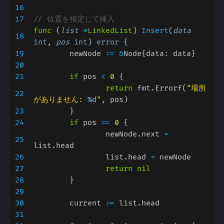
16
17
func 
(
list 
*
LinkedList
) 
Insert
(
data 
18
int
, 
pos 
int
) 
error 
19
	newNode 
:= &
20
21
if 
pos 
< 
0 
return 
fmt.Errorf(
"場所
22
がありません: 
%d
"
23
24
if 
pos 
== 
0 
		newNode.next 
= 
25
26
		list.head 
= 
27
28
29
30
	current 
:= 
31