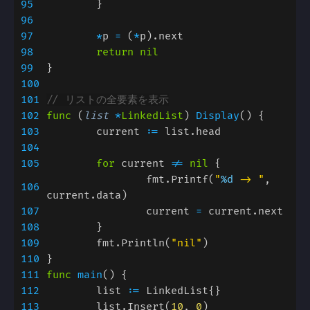
95
96
97
*
p 
= 
(
*
98
99
100
101
102
func 
(
list 
*
LinkedList
) 
Display
103
	current 
:= 
104
105
for 
current 
!= 
nil 
		fmt.Printf(
"
%d
 -> "
, 
106
107
		current 
= 
108
109
	fmt.Println(
"nil"
110
111
func 
main
112
	list 
:= 
113
	list.Insert(
10
, 
0