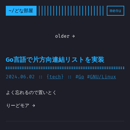
~/どな部屋
menu
older
→
Go言語で片方向連結リストを実装
2024.06.02
:: {
tech
} :: #
Go
#
GNU/Linux
よく忘れるので置いとく
りーどモア →