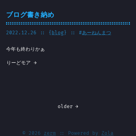
ブログ書き納め
2022.12.26
:: {
blog
} :: #
あーねんまつ
今年も終わりかぁ
りーどモア →
older
→
© 2026
zerm
:: Powered by
Zola