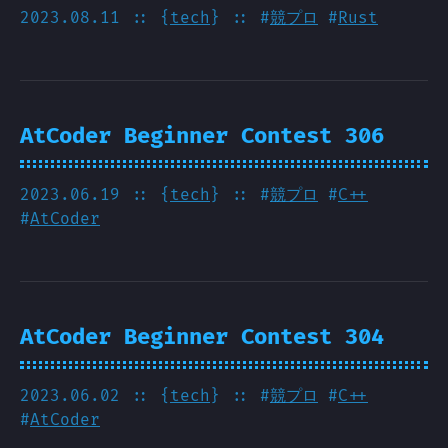
2023.08.11
:: {
tech
} :: #
競プロ
#
Rust
AtCoder Beginner Contest 306
2023.06.19
:: {
tech
} :: #
競プロ
#
C++
#
AtCoder
AtCoder Beginner Contest 304
2023.06.02
:: {
tech
} :: #
競プロ
#
C++
#
AtCoder